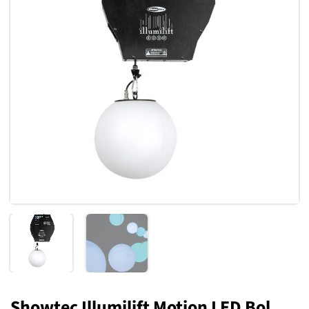
Toevoegen
aan
verlanglijst
Showtec Illumilift Motion LED Bol