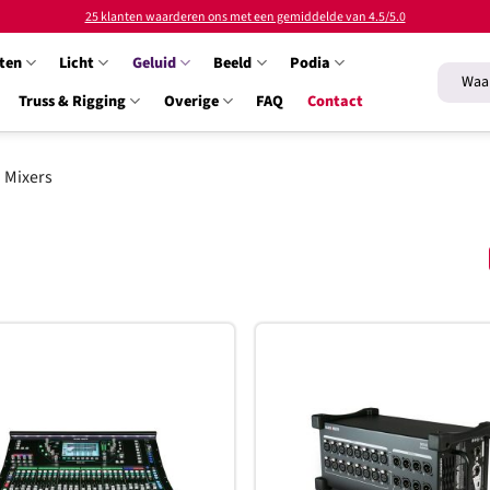
25 klanten waarderen ons met een gemiddelde van 4.5/5.0
ten
Licht
Geluid
Beeld
Podia
Zoeken
naar:
Truss & Rigging
Overige
FAQ
Contact
Mixers
Toevoegen
T
aan
verlanglijst
ve