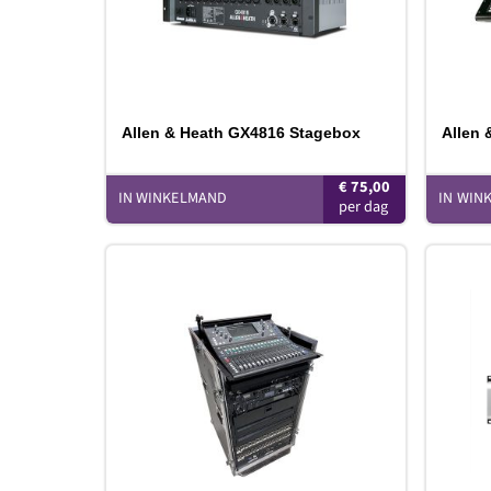
Allen & Heath GX4816 Stagebox
Allen 
€
75,00
IN WINKELMAND
IN WIN
Toevoegen
aan
verlanglijst