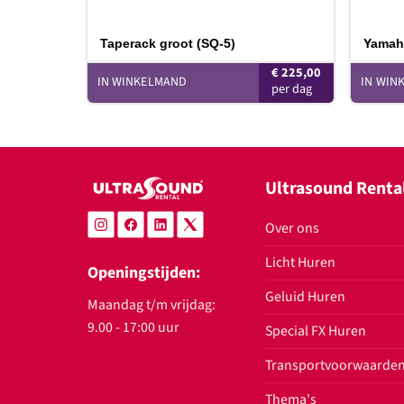
Taperack groot (SQ-5)
Yamah
€
225,00
IN WINKELMAND
IN WIN
Ultrasound Renta
Over ons
Licht Huren
Openingstijden:
Geluid Huren
Maandag t/m vrijdag:
9.00 - 17:00 uur
Special FX Huren
Transportvoorwaarde
Thema's