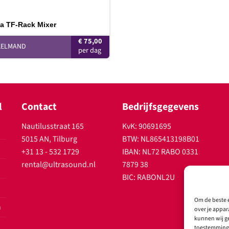
a TF-Rack Mixer
€
75,00
KELMAND
l
Contact
Bedrijfsgegevens
Nautilusstraat 165
KvK: 90691695
5015 AN, Tilburg
BTW: NL865413198B01
+31 13 - 532 1729
IBAN: NL72 RABO 0331
rental@ultrasound.nl
7879 38
BIC: RABONL2U
Om de beste e
n
over je appar
kunnen wij ge
toestemming 