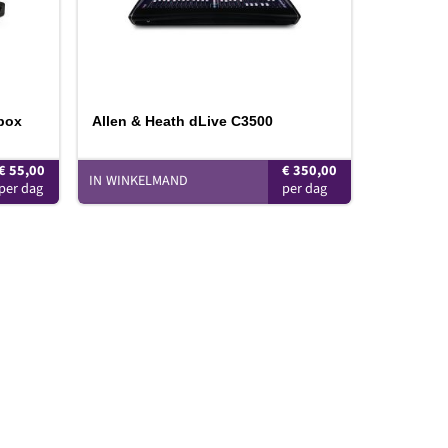
box
Allen & Heath dLive C3500
€
55,00
€
350,00
IN WINKELMAND