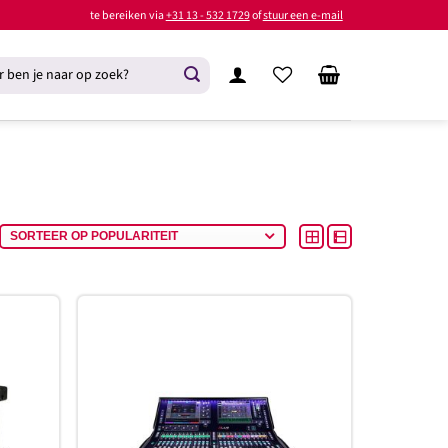
te bereiken via
+31 13 - 532 1729
of
stuur een e-mail
oevoegen
Toevoegen
aan
aan
rlanglijst
verlanglijst