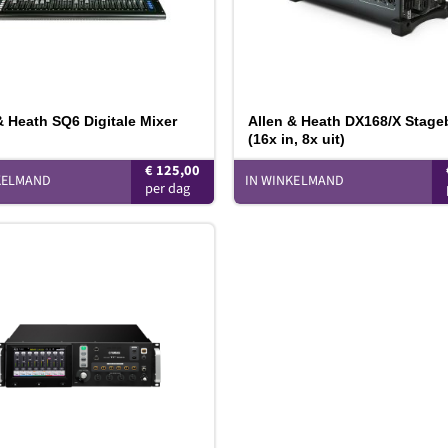
& Heath SQ6 Digitale Mixer
Allen & Heath DX168/X Stage
(16x in, 8x uit)
€
125,00
KELMAND
IN WINKELMAND
Toevoegen
aan
verlanglijst