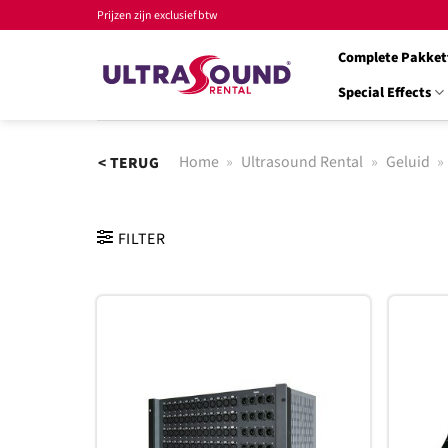
Ga
Prijzen zijn exclusief btw
naar
Complete Pakket
inhoud
Special Effects
Home
»
Ultrasound Rental
»
Geluid
»
< TERUG
FILTER
Toevoegen
aan
verlanglijst