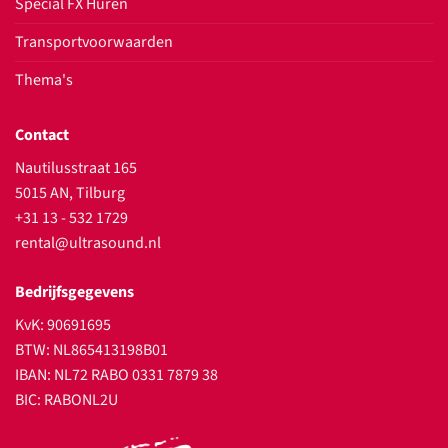
Special FX Huren
Transportvoorwaarden
Thema's
Contact
Nautilusstraat 165
5015 AN, Tilburg
+31 13 - 532 1729
rental@ultrasound.nl
Bedrijfsgegevens
KvK: 90691695
BTW: NL865413198B01
IBAN: NL72 RABO 0331 7879 38
BIC: RABONL2U