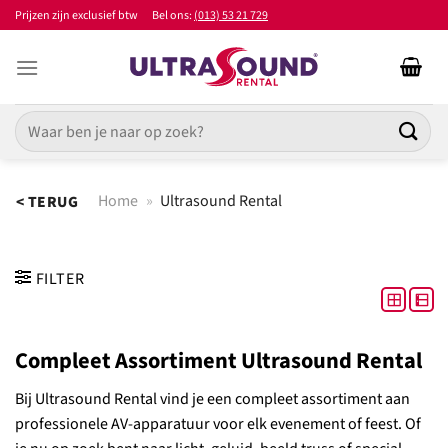
Ga
Prijzen zijn exclusief btw
Bel ons:
(013) 53 21 729
naar
inhoud
Zoeken
naar:
Home
»
Ultrasound Rental
< TERUG
FILTER
Compleet Assortiment Ultrasound Rental
Bij Ultrasound Rental vind je een compleet assortiment aan
professionele AV-apparatuur voor elk evenement of feest. Of