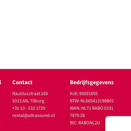
l
Contact
Bedrijfsgegevens
Nautilusstraat 165
KvK: 90691695
5015 AN, Tilburg
BTW: NL865413198B01
+31 13 - 532 1729
IBAN: NL72 RABO 0331
rental@ultrasound.nl
7879 38
BIC: RABONL2U