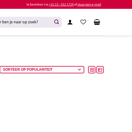
te bereiken via
+31 13 - 532 1729
of
stuur een e-mail