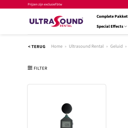
Ga
Prijzen zijn exclusief btw
naar
Complete Pakket
inhoud
Special Effects
Home
»
Ultrasound Rental
»
Geluid
»
< TERUG
FILTER
Toevoegen
aan
verlanglijst