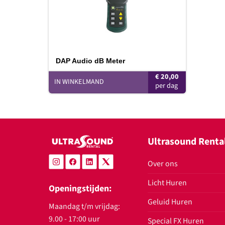
DAP Audio dB Meter
€
20,00
IN WINKELMAND
Ultrasound Renta
Over ons
Licht Huren
Openingstijden:
Geluid Huren
Maandag t/m vrijdag:
9.00 - 17:00 uur
Special FX Huren