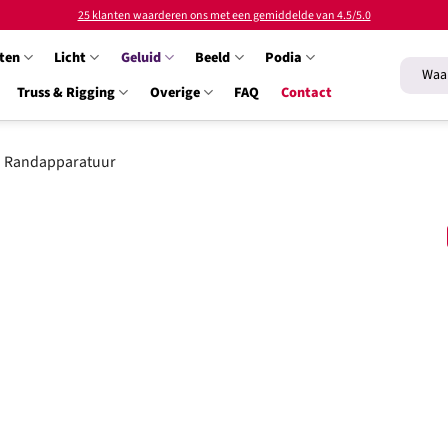
25 klanten waarderen ons met een gemiddelde van 4.5/5.0
ten
Licht
Geluid
Beeld
Podia
Zoeken
naar:
Truss & Rigging
Overige
FAQ
Contact
Randapparatuur