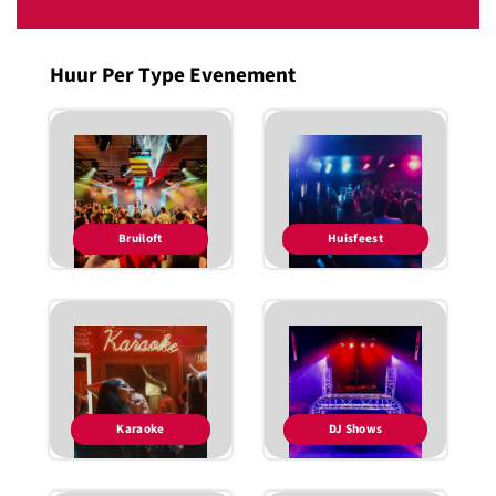
Huur Per Type Evenement
Bruiloft
Huisfeest
Karaoke
DJ Shows