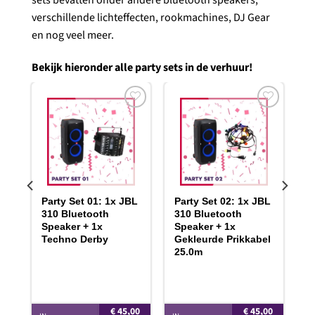
sets bevatten onder andere bluetooth speakers,
verschillende lichteffecten, rookmachines, DJ Gear
en nog veel meer.
Bekijk hieronder alle party sets in de verhuur!
gen
Toevoegen
Toevoegen
aan
aan
ijst
verlanglijst
verlanglijst
CF
Party Set 01: 1x JBL
Party Set 02: 1x JBL
310 Bluetooth
310 Bluetooth
1x
Speaker + 1x
Speaker + 1x
x
Techno Derby
Gekleurde Prikkabel
r
25.0m
00
€
45,00
€
45,00