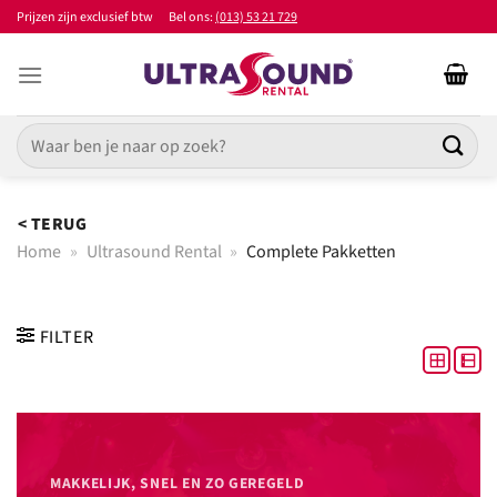
Ga
Prijzen zijn exclusief btw
Bel ons:
(013) 53 21 729
naar
inhoud
Zoeken
naar:
< TERUG
Home
»
Ultrasound Rental
»
Complete Pakketten
FILTER
MAKKELIJK, SNEL EN ZO GEREGELD