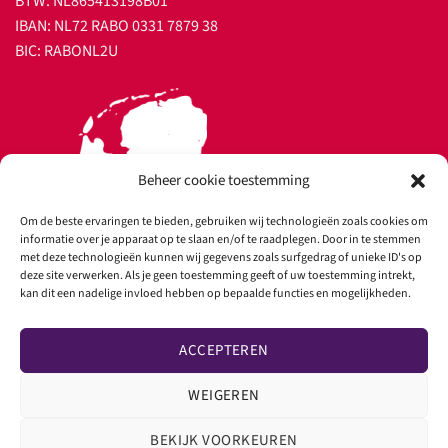
BTW: NL865413198B01
IBAN: NL72 RABO 0331 7879 38
BIC: RABONL2U
Beheer cookie toestemming
Om de beste ervaringen te bieden, gebruiken wij technologieën zoals cookies om
informatie over je apparaat op te slaan en/of te raadplegen. Door in te stemmen
met deze technologieën kunnen wij gegevens zoals surfgedrag of unieke ID's op
deze site verwerken. Als je geen toestemming geeft of uw toestemming intrekt,
kan dit een nadelige invloed hebben op bepaalde functies en mogelijkheden.
ACCEPTEREN
Copyright 2026 ©
Ultrasound Rental
WEIGEREN
BEKIJK VOORKEUREN