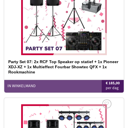
Party Set 07: 2x RCF Top Speaker op statief + 1x Pioneer
XDJ-XZ + 1x Multieffect Fourbar Showtec QFX + 1x
Rookmachine
€
185,00
IN WINKELMAND
Toevoegen
aan