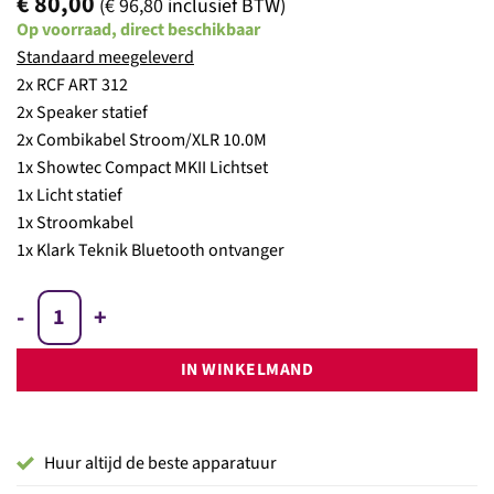
€
80,00
(
€
96,80
inclusief BTW)
Op voorraad, direct beschikbaar
Standaard meegeleverd
2x RCF ART 312
2x Speaker statief
2x Combikabel Stroom/XLR 10.0M
1x Showtec Compact MKII Lichtset
1x Licht statief
1x Stroomkabel
1x Klark Teknik Bluetooth ontvanger
Party Set 05: 2x RCF Top Speaker op statief + 1x LED Fourbar Showt
IN WINKELMAND
Huur altijd de beste apparatuur