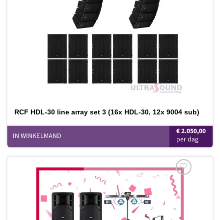
RCF HDL-30 line array set 3 (16x HDL-30, 12x 9004 sub)
€
2.050,00
IN WINKELMAND
Toevoegen
aan
verlanglijst