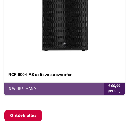
verlanglijst
RCF 9004-AS actieve subwoofer
€
60,00
IN WINKELMAND
Ontdek alles