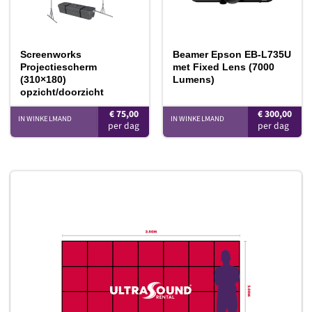
Screenworks
Beamer Epson EB-L735U
Projectiescherm
met Fixed Lens (7000
(310×180)
Lumens)
opzicht/doorzicht
€
75,00
€
300,00
IN WINKELMAND
IN WINKELMAND