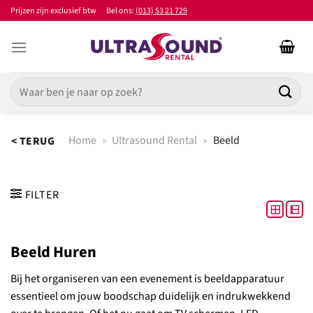
Ga
Prijzen zijn exclusief btw
Bel ons:
(013) 53 21 729
naar
inhoud
Zoeken
naar:
Home
»
Ultrasound Rental
»
Beeld
< TERUG
FILTER
Beeld Huren
Bij het organiseren van een evenement is beeldapparatuur
essentieel om jouw boodschap duidelijk en indrukwekkend