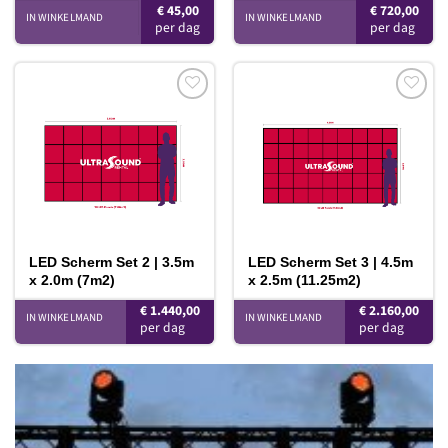
€
45,00
€
720,00
IN WINKELMAND
IN WINKELMAND
Toevoegen
Toevoegen
aan
aan
verlanglijst
verlanglijst
LED Scherm Set 2 | 3.5m
LED Scherm Set 3 | 4.5m
x 2.0m (7m2)
x 2.5m (11.25m2)
€
1.440,00
€
2.160,00
IN WINKELMAND
IN WINKELMAND