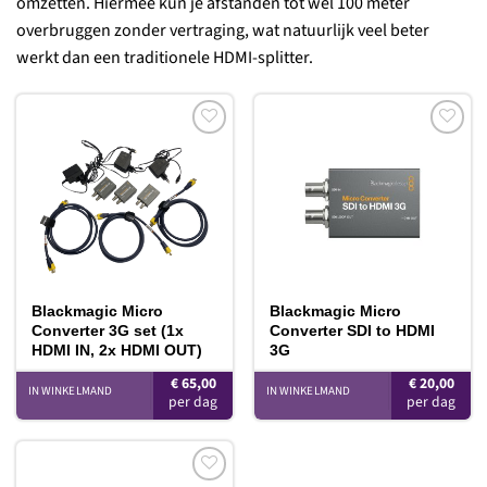
omzetten. Hiermee kun je afstanden tot wel 100 meter
overbruggen zonder vertraging, wat natuurlijk veel beter
werkt dan een traditionele HDMI-splitter.
Toevoegen
Toevoegen
aan
aan
verlanglijst
verlanglijst
Blackmagic Micro
Blackmagic Micro
Converter 3G set (1x
Converter SDI to HDMI
HDMI IN, 2x HDMI OUT)
3G
€
65,00
€
20,00
IN WINKELMAND
IN WINKELMAND