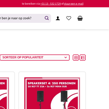
te bereiken via
+31 13 - 532 1729
of
stuur een e-mail
oevoegen
Toevoegen
aan
aan
rlanglijst
verlanglijst