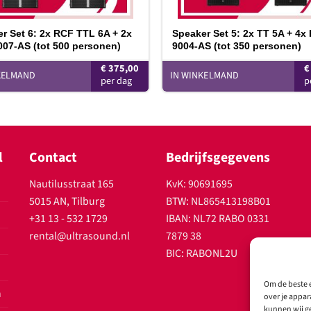
r Set 6: 2x RCF TTL 6A + 2x
Speaker Set 5: 2x TT 5A + 4x
07-AS (tot 500 personen)
9004-AS (tot 350 personen)
€
375,00
€
KELMAND
IN WINKELMAND
l
Contact
Bedrijfsgegevens
Nautilusstraat 165
KvK: 90691695
5015 AN, Tilburg
BTW: NL865413198B01
+31 13 - 532 1729
IBAN: NL72 RABO 0331
rental@ultrasound.nl
7879 38
BIC: RABONL2U
Om de beste e
n
over je appar
kunnen wij ge