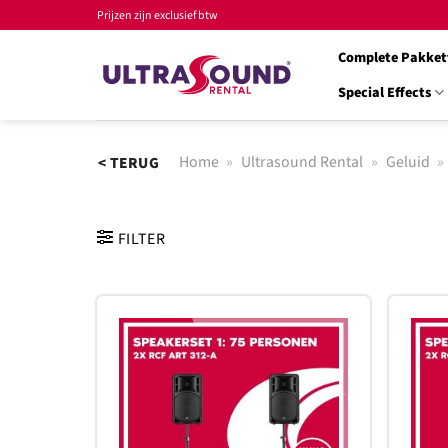
Ga
Prijzen zijn exclusief btw
naar
Complete Pakket
inhoud
Special Effects
Home
»
Ultrasound Rental
»
Geluid
»
< TERUG
FILTER
Toevoegen
aan
verlanglijst