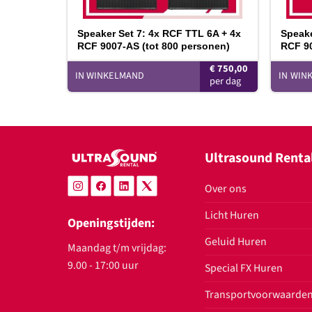
Speaker Set 7: 4x RCF TTL 6A + 4x
Speake
RCF 9007-AS (tot 800 personen)
RCF 90
€
750,00
IN WINKELMAND
IN WIN
Ultrasound Renta
Over ons
Licht Huren
Openingstijden:
Geluid Huren
Maandag t/m vrijdag:
9.00 - 17:00 uur
Special FX Huren
Transportvoorwaarde