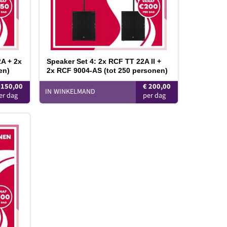
2A + 2x
Speaker Set 4: 2x RCF TT 22A II +
en)
2x RCF 9004-AS (tot 250 personen)
150,00
€
200,00
IN WINKELMAND
oevoegen
aan
rlanglijst