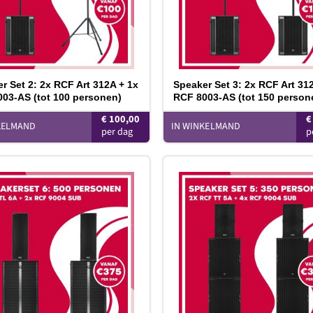
r Set 2: 2x RCF Art 312A + 1x
Speaker Set 3: 2x RCF Art 31
03-AS (tot 100 personen)
RCF 8003-AS (tot 150 person
€
100,00
€
KELMAND
IN WINKELMAND
Toevoegen
T
aan
verlanglijst
ve