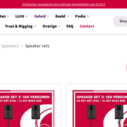
25 klanten waarderen ons met een gemiddelde van 4.5/5.0
ten
Licht
Geluid
Beeld
Podia
Zoeken
naar:
Truss & Rigging
Overige
FAQ
Contact
Speakers
»
Speaker sets
Toevoegen
T
aan
verlanglijst
ve