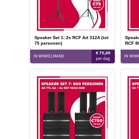
Speaker Set 1: 2x RCF Art 312A (tot
Speake
75 personen)
RCF 80
€
75,00
IN WINKELMAND
IN WIN
Toevoegen
aan
verlanglijst