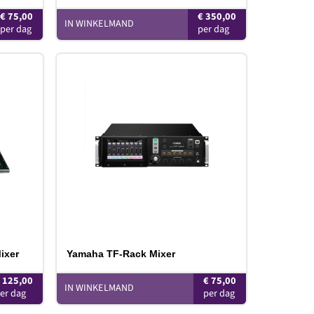
€
75,00
€
350,00
IN WINKELMAND
oevoegen
Toevoegen
aan
aan
erlanglijst
verlanglijst
ixer
Yamaha TF-Rack Mixer
€
125,00
€
75,00
IN WINKELMAND