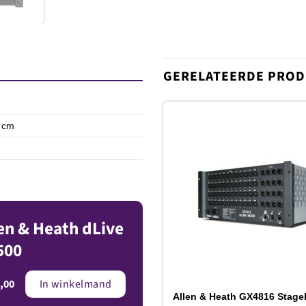
GERELATEERDE PRO
5 cm
T
v
en & Heath dLive
500
,00
In winkelmand
Allen & Heath GX4816 Stag