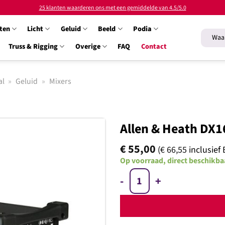
25 klanten waarderen ons met een gemiddelde van 4.5/5.0
ten
Licht
Geluid
Beeld
Podia
Zoeken
naar:
Truss & Rigging
Overige
FAQ
Contact
al
»
Geluid
»
Mixers
Allen & Heath DX16
€
55,00
(
€
66,55
inclusief
Op voorraad, direct beschikba
Toevoegen
Allen & Heath DX168/X Stagebo
aan
verlanglijst