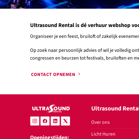
Ultrasound Rental is dé verhuur webshop voor 
Organiseer je een feest, bruiloft of zakelijk evene
Op zoek naar persoonlijk advies of wil je volledig o
congressen en beurzen tot festivals, bruiloften en mee
CONTACT OPNEMEN
Ultrasound Renta
Over ons
Licht Huren
Openingstijden: