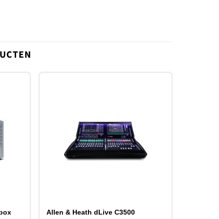
DUCTEN
oevoegen
Toevoegen
aan
aan
erlanglijst
verlanglijst
ebox
Allen & Heath dLive C3500