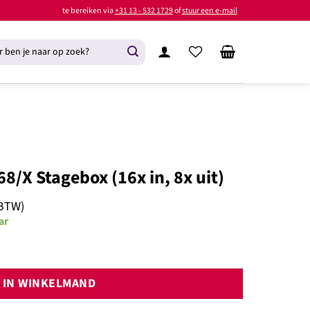
te bereiken via
+31 13 - 532 1729
of
stuur een e-mail
8/X Stagebox (16x in, 8x uit)
 BTW)
ar
x (16x in, 8x uit) aantal
IN WINKELMAND