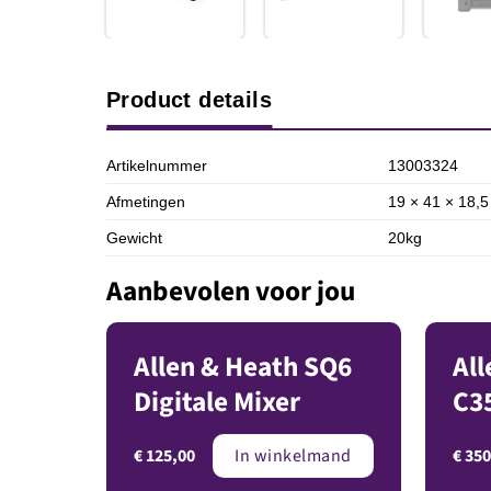
Product details
Artikelnummer
13003324
Afmetingen
19 × 41 × 18,
Gewicht
20kg
Aanbevolen voor jou
Allen & Heath SQ6
All
Digitale Mixer
C3
€
125,00
€
350
In winkelmand