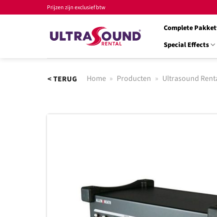
Ga
Prijzen zijn exclusief btw
naar
Complete Pakket
inhoud
Special Effects
Home
»
Producten
»
Ultrasound Rent
< TERUG