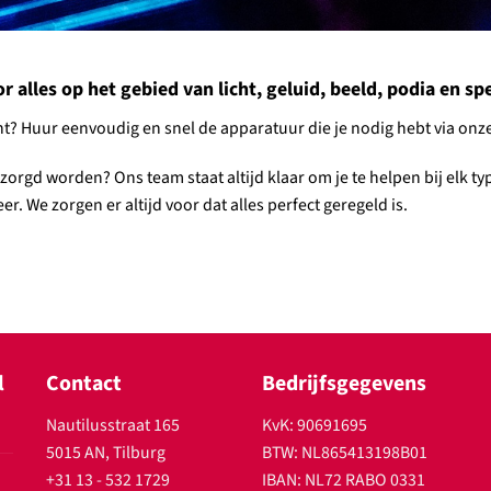
alles op het gebied van licht, geluid, beeld, podia en spec
ment? Huur eenvoudig en snel de apparatuur die je nodig hebt via o
ntzorgd worden? Ons team staat altijd klaar om je te helpen bij elk 
r. We zorgen er altijd voor dat alles perfect geregeld is.
l
Contact
Bedrijfsgegevens
Nautilusstraat 165
KvK: 90691695
5015 AN, Tilburg
BTW: NL865413198B01
+31 13 - 532 1729
IBAN: NL72 RABO 0331