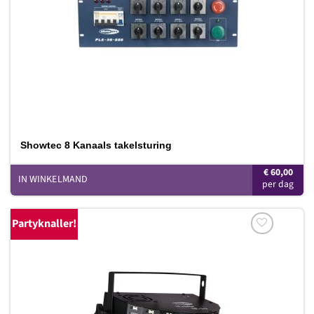
Showtec 8 Kanaals takelsturing
€
60,00
IN WINKELMAND
Partyknaller!
Toevoegen
aan
verlanglijst