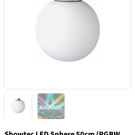
Toevoegen
aan
verlanglijst
Showtec LED Sphere 50cm (RGBW