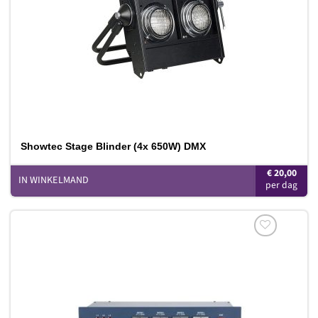
Showtec Stage Blinder (4x 650W) DMX
€
20,00
IN WINKELMAND
Toevoegen
aan
verlanglijst