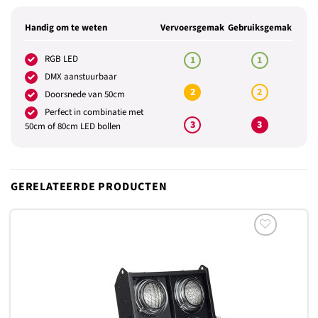
Handig om te weten
Vervoersgemak
Gebruiksgemak
RGB LED
1
1
DMX aanstuurbaar
2
2
Doorsnede van 50cm
Perfect in combinatie met
3
3
50cm of 80cm LED bollen
GERELATEERDE PRODUCTEN
Toevoegen
aan
verlanglijst