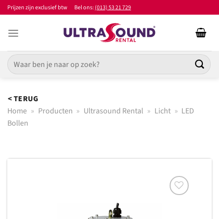
Ga
Prijzen zijn exclusief btw
Bel ons:
(013) 53 21 729
naar
inhoud
Zoeken
naar:
< TERUG
Home
»
Producten
»
Ultrasound Rental
»
Licht
»
LED
Bollen