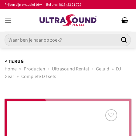
Ga
Prijzen zijn exclusief btw
Bel ons:
(013) 53 21 729
naar
inhoud
Zoeken
naar:
< TERUG
Home
»
Producten
»
Ultrasound Rental
»
Geluid
»
DJ
Gear
»
Complete DJ sets