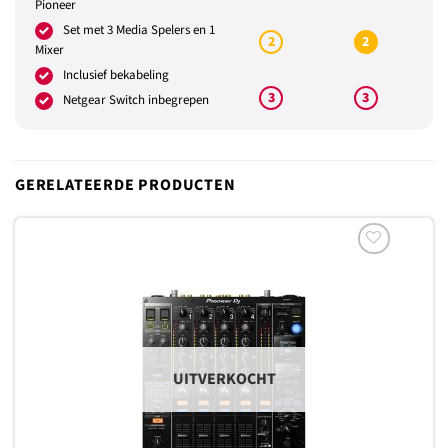
Pioneer
Set met 3 Media Spelers en 1
2
2
Mixer
Inclusief bekabeling
3
3
Netgear Switch inbegrepen
GERELATEERDE PRODUCTEN
Toevoegen
aan
verlanglijst
UITVERKOCHT