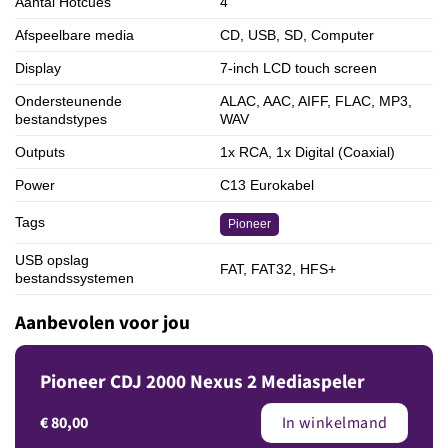
Aantal Hotcues
4
Afspeelbare media
CD, USB, SD, Computer
Display
7-inch LCD touch screen
Ondersteunende
ALAC, AAC, AIFF, FLAC, MP3,
bestandstypes
WAV
Outputs
1x RCA, 1x Digital (Coaxial)
Power
C13 Eurokabel
Tags
Pioneer
USB opslag
FAT, FAT32, HFS+
bestandssystemen
Aanbevolen voor jou
Pioneer CDJ 2000 Nexus 2 Mediaspeler
€
80,00
In winkelmand