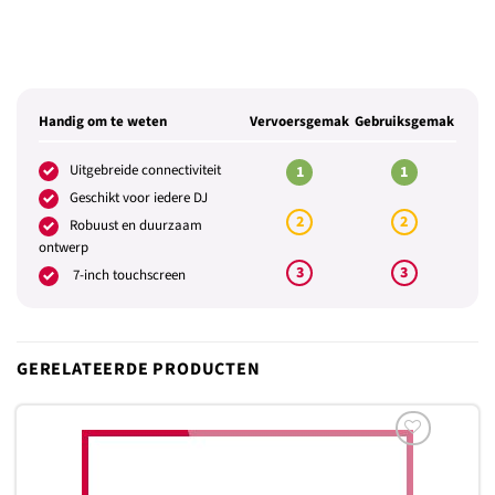
Handig om te weten
Vervoersgemak
Gebruiksgemak
Uitgebreide connectiviteit
1
1
Geschikt voor iedere DJ
2
2
Robuust en duurzaam
ontwerp
3
3
7-inch touchscreen
GERELATEERDE PRODUCTEN