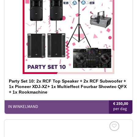
Toevoegen
aan
verlanglijst
Party Set 10: 2x RCF Top Speaker + 2x RCF Subwoofer +
1x Pioneer XDJ-XZ+ 1x Multieffect Fourbar Showtec QFX
+ 1x Rookmachine
€
250,00
IN WINKELMAND