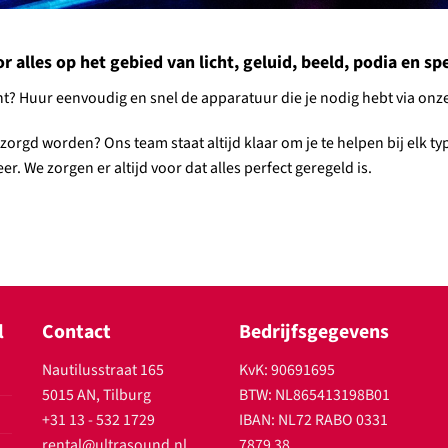
alles op het gebied van licht, geluid, beeld, podia en spec
ment? Huur eenvoudig en snel de apparatuur die je nodig hebt via o
ntzorgd worden? Ons team staat altijd klaar om je te helpen bij elk 
r. We zorgen er altijd voor dat alles perfect geregeld is.
l
Contact
Bedrijfsgegevens
Nautilusstraat 165
KvK: 90691695
5015 AN, Tilburg
BTW: NL865413198B01
+31 13 - 532 1729
IBAN: NL72 RABO 0331
rental@ultrasound.nl
7879 38