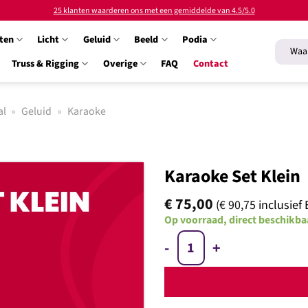
25 klanten waarderen ons met een gemiddelde van 4.5/5.0
ten
Licht
Geluid
Beeld
Podia
Zoeken
naar:
Truss & Rigging
Overige
FAQ
Contact
al
»
Geluid
»
Karaoke
Karaoke Set Klein
€
75,00
(
€
90,75
inclusief
Op voorraad, direct beschikba
Toevoegen
Karaoke Set Klein aantal
aan
verlanglijst