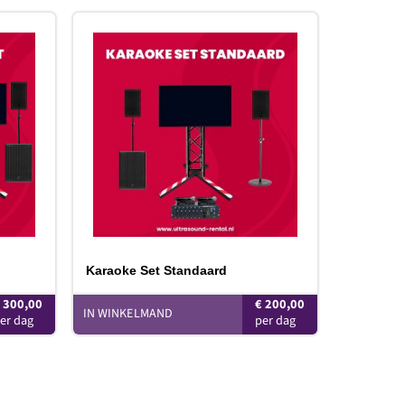
oevoegen
Toevoegen
aan
aan
erlanglijst
verlanglijst
Karaoke Set Standaard
€
300,00
€
200,00
IN WINKELMAND