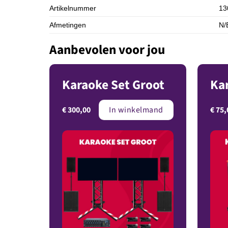
Artikelnummer
13
Afmetingen
N/
Aanbevolen voor jou
Karaoke Set Groot
Kar
€
300,00
€
75,
In winkelmand