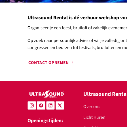
Ultrasound Rental is dé verhuur webshop voor 
Organiseer je een feest, bruiloft of zakelijk evene
Op zoek naar persoonlijk advies of wil je volledig o
congressen en beurzen tot festivals, bruiloften en mee
CONTACT OPNEMEN
Ultrasound Renta
Over ons
Licht Huren
Openingstijden: