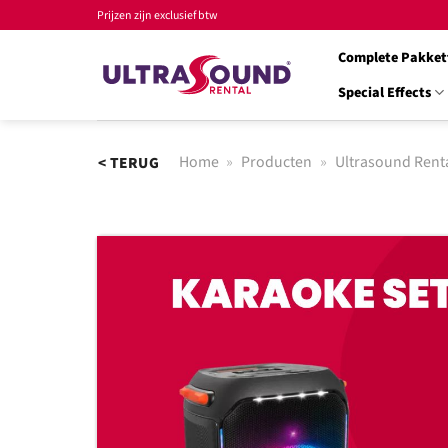
Ga
Prijzen zijn exclusief btw
naar
Complete Pakket
inhoud
Special Effects
Home
»
Producten
»
Ultrasound Rent
< TERUG