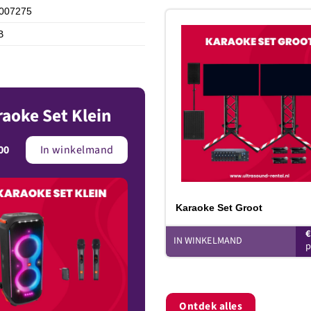
007275
B
T
v
aoke Set Klein
00
In winkelmand
Karaoke Set Groot
IN WINKELMAND
Ontdek alles