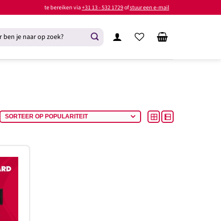
te bereiken via
+31 13 - 532 1729
of
stuur een e-mail
oevoegen
aan
rlanglijst