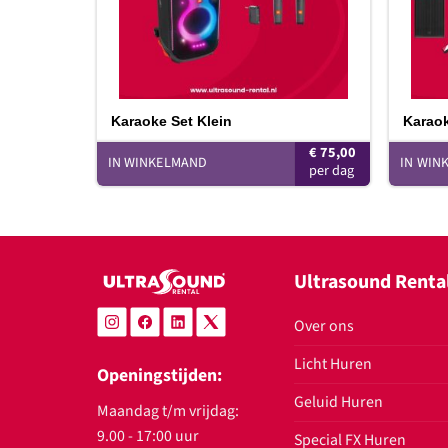
Karaoke Set Klein
Karaok
€
75,00
IN WINKELMAND
IN WIN
Ultrasound Renta
Over ons
Licht Huren
Openingstijden:
Geluid Huren
Maandag t/m vrijdag:
9.00 - 17:00 uur
Special FX Huren