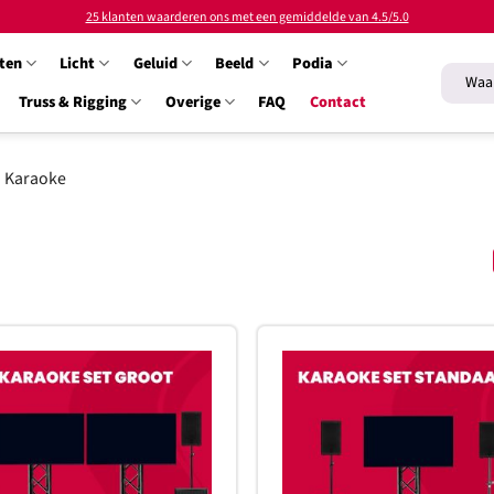
25 klanten waarderen ons met een gemiddelde van 4.5/5.0
ten
Licht
Geluid
Beeld
Podia
Zoeken
naar:
Truss & Rigging
Overige
FAQ
Contact
Karaoke
Toevoegen
T
aan
verlanglijst
ve