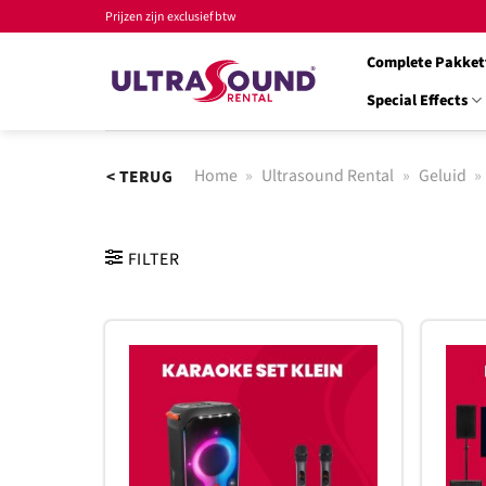
Ga
Prijzen zijn exclusief btw
naar
Complete Pakket
inhoud
Special Effects
Home
»
Ultrasound Rental
»
Geluid
»
< TERUG
FILTER
Toevoegen
aan
verlanglijst