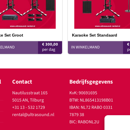
e Set Groot
Karaoke Set Standaard
€
300,00
€
KELMAND
IN WINKELMAND
l
Contact
Bedrijfsgegevens
Nautilusstraat 165
KvK: 90691695
5015 AN, Tilburg
BTW: NL865413198B01
+31 13 - 532 1729
IBAN: NL72 RABO 0331
rental@ultrasound.nl
7879 38
BIC: RABONL2U