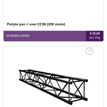
Prolyte pen + veer CCS6 (200 stuks)
€
25,00
IN WINKELMAND
Toevoegen
aan
verlanglijst