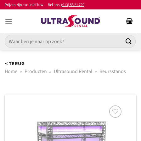
Ga
Prijzen zijn exclusief btw
Bel ons:
(013) 53 21 729
naar
inhoud
Zoeken
naar:
< TERUG
Home
»
Producten
»
Ultrasound Rental
»
Beursstands
Toevoegen
aan