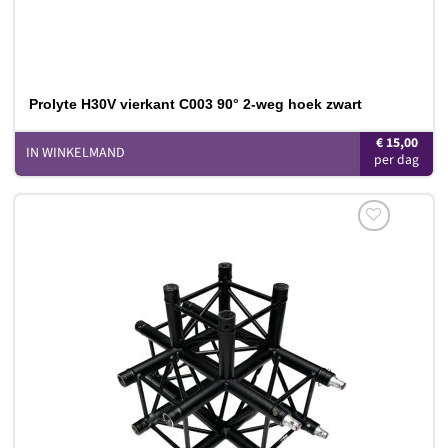
Prolyte H30V vierkant C003 90° 2-weg hoek zwart
€
15,00
IN WINKELMAND
Toevoegen
aan
verlanglijst