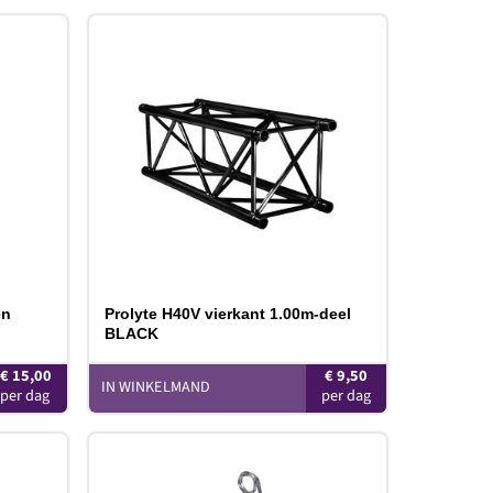
oevoegen
Toevoegen
aan
aan
erlanglijst
verlanglijst
en
Prolyte H40V vierkant 1.00m-deel
BLACK
€
15,00
€
9,50
IN WINKELMAND