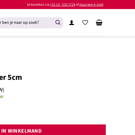
te bereiken via
+31 13 - 532 1729
of
stuur een e-mail
er 5cm
W)
ar
tal
IN WINKELMAND