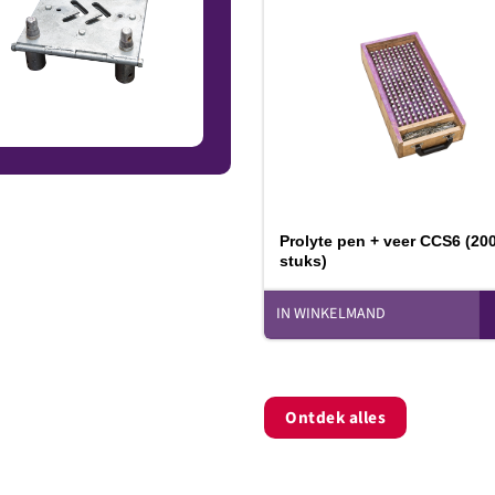
T
v
Prolyte pen + veer CCS6 (20
stuks)
IN WINKELMAND
Ontdek alles