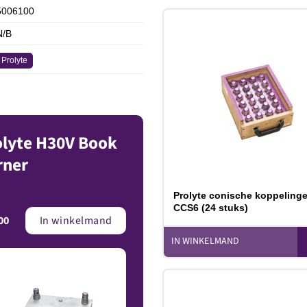
5006100
N/B
Prolyte
T
v
olyte H30V Book
rner
Prolyte conische koppeling
CCS6 (24 stuks)
00
In winkelmand
IN WINKELMAND