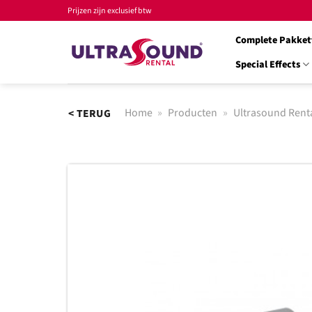
Ga
Prijzen zijn exclusief btw
naar
Complete Pakket
inhoud
Special Effects
Home
»
Producten
»
Ultrasound Rent
< TERUG