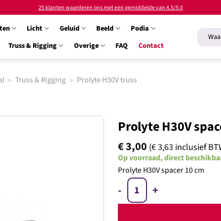
25 klanten waarderen ons met een gemiddelde van 4.5/5.0
ten
Licht
Geluid
Beeld
Podia
Zoeken
naar:
Truss & Rigging
Overige
FAQ
Contact
al
»
Truss & Rigging
»
Prolyte H30V truss
Prolyte H30V spac
€
3,00
(
€
3,63
inclusief BT
Op voorraad, direct beschikba
Prolyte H30V spacer 10 cm
Toevoegen
aan
Prolyte H30V spacer 5cm aan
verlanglijst