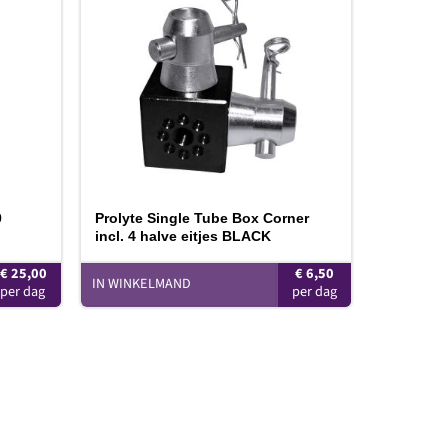
oevoegen
Toevoegen
aan
aan
erlanglijst
verlanglijst
0
Prolyte Single Tube Box Corner
incl. 4 halve eitjes BLACK
€
25,00
€
6,50
IN WINKELMAND