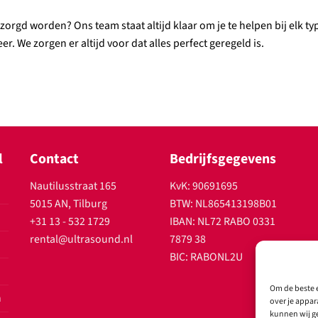
ntzorgd worden? Ons team staat altijd klaar om je te helpen bij elk 
r. We zorgen er altijd voor dat alles perfect geregeld is.
l
Contact
Bedrijfsgegevens
Nautilusstraat 165
KvK: 90691695
5015 AN, Tilburg
BTW: NL865413198B01
+31 13 - 532 1729
IBAN: NL72 RABO 0331
rental@ultrasound.nl
7879 38
BIC: RABONL2U
Om de beste e
n
over je appar
kunnen wij ge