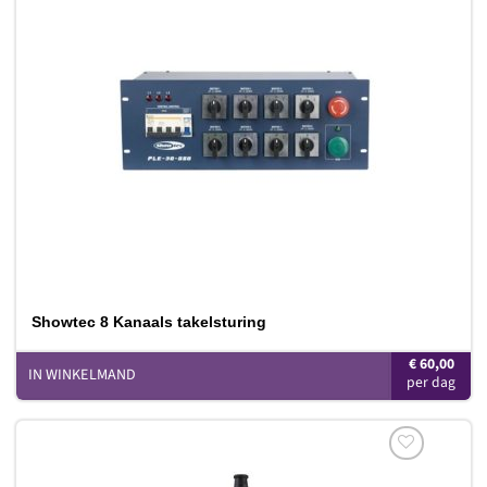
Toevoegen
aan
verlanglijst
Showtec 8 Kanaals takelsturing
€
60,00
IN WINKELMAND