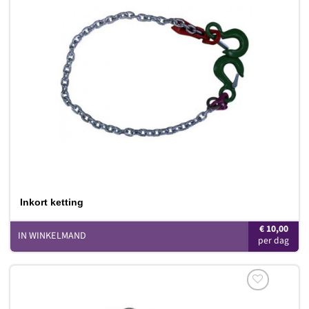
Toevoegen
aan
verlanglijst
Inkort ketting
€
10,00
IN WINKELMAND