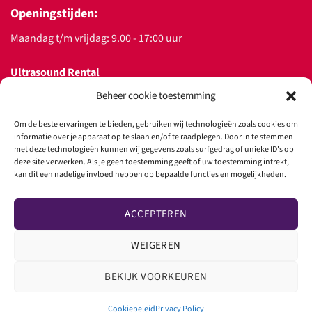
Openingstijden:
Maandag t/m vrijdag: 9.00 - 17:00 uur
Ultrasound Rental
Beheer cookie toestemming
Over ons
Licht Huren
Om de beste ervaringen te bieden, gebruiken wij technologieën zoals cookies om
informatie over je apparaat op te slaan en/of te raadplegen. Door in te stemmen
met deze technologieën kunnen wij gegevens zoals surfgedrag of unieke ID's op
Geluid Huren
deze site verwerken. Als je geen toestemming geeft of uw toestemming intrekt,
kan dit een nadelige invloed hebben op bepaalde functies en mogelijkheden.
Special FX Huren
Transportvoorwaarden
ACCEPTEREN
Thema's
WEIGEREN
Contact
BEKIJK VOORKEUREN
Nautilusstraat 165
5015 AN, Tilburg
Cookiebeleid
Privacy Policy