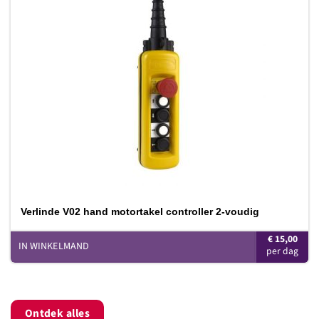
Toevoegen
aan
verlanglijst
Verlinde V02 hand motortakel controller 2-voudig
€
15,00
IN WINKELMAND
Ontdek alles