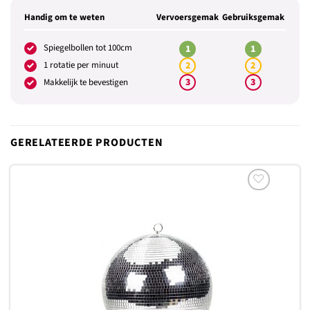
Handig om te weten
Vervoersgemak
Gebruiksgemak
Spiegelbollen tot 100cm
1
1
1 rotatie per minuut
2
2
3
3
Makkelijk te bevestigen
GERELATEERDE PRODUCTEN
Toevoegen
aan
verlanglijst