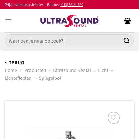
Ga
Prijzen zijn exclusief btw
Bel ons:
(013) 53 21 729
naar
inhoud
Zoeken
naar:
< TERUG
Home
»
Producten
»
Ultrasound Rental
»
Licht
»
Lichteffecten
»
Spiegelbol