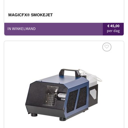
MAGICFX® SMOKEJET
€
45,00
IN WINKELMAND
Toevoegen
aan
verlanglijst