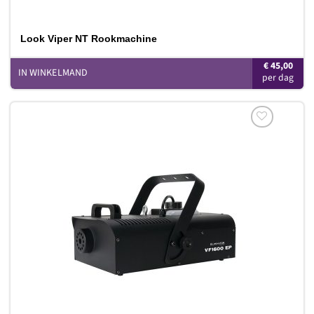
Look Viper NT Rookmachine
€
45,00
IN WINKELMAND
Toevoegen
aan
verlanglijst