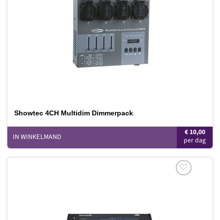
Showtec 4CH Multidim Dimmerpack
€
10,00
IN WINKELMAND
Toevoegen
aan
verlanglijst