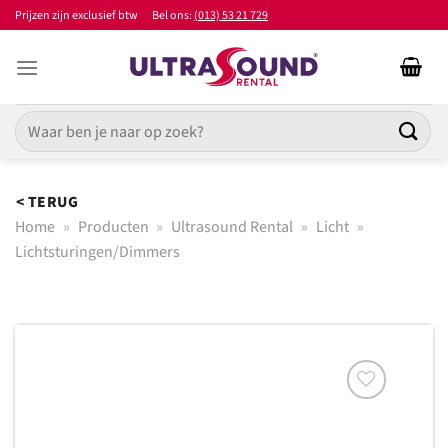
Ga
Prijzen zijn exclusief btw
Bel ons:
(013) 53 21 729
naar
inhoud
Zoeken
naar:
< TERUG
Home
»
Producten
»
Ultrasound Rental
»
Licht
»
Lichtsturingen/Dimmers