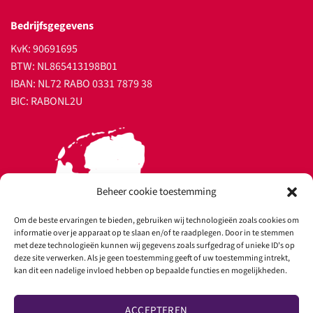
Bedrijfsgegevens
KvK: 90691695
BTW: NL865413198B01
IBAN: NL72 RABO 0331 7879 38
BIC: RABONL2U
Beheer cookie toestemming
Om de beste ervaringen te bieden, gebruiken wij technologieën zoals cookies om
informatie over je apparaat op te slaan en/of te raadplegen. Door in te stemmen
met deze technologieën kunnen wij gegevens zoals surfgedrag of unieke ID's op
deze site verwerken. Als je geen toestemming geeft of uw toestemming intrekt,
kan dit een nadelige invloed hebben op bepaalde functies en mogelijkheden.
ACCEPTEREN