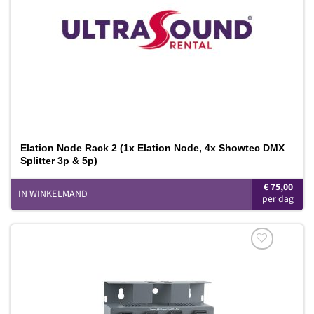
Elation Node Rack 2 (1x Elation Node, 4x Showtec DMX
Splitter 3p & 5p)
€
75,00
IN WINKELMAND
Toevoegen
aan
verlanglijst