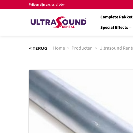
Ga
Prijzen zijn exclusief btw
naar
Complete Pakket
inhoud
Special Effects
Home
»
Producten
»
Ultrasound Rent
< TERUG