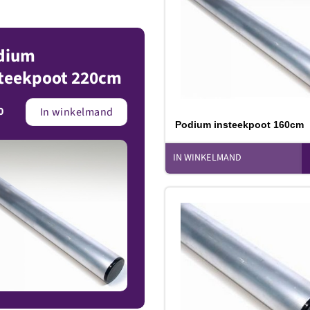
v
dium
steekpoot 220cm
0
In winkelmand
Podium insteekpoot 160cm
IN WINKELMAND
T
v