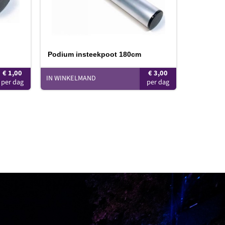
Podium insteekpoot 180cm
€
1,00
€
3,00
IN WINKELMAND