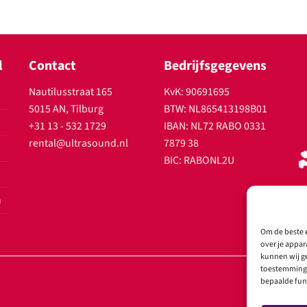
l
Contact
Bedrijfsgegevens
Nautilusstraat 165
KvK: 90691695
5015 AN, Tilburg
BTW: NL865413198B01
+31 13 - 532 1729
IBAN: NL72 RABO 0331
rental@ultrasound.nl
7879 38
BIC: RABONL2U
n
Om de beste e
over je appar
kunnen wij ge
toestemming 
bepaalde fun