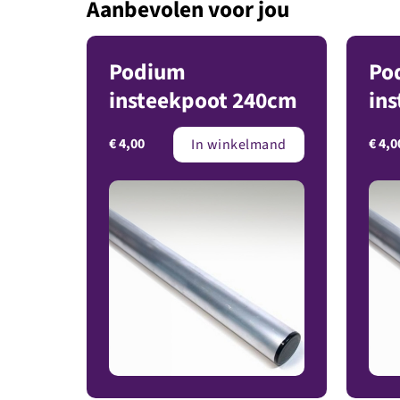
Aanbevolen voor jou
Podium
Po
insteekpoot 240cm
in
€
4,00
€
4,0
In winkelmand