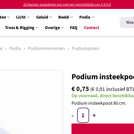
25 klanten waarderen ons met een gemiddelde van 4.5/5.0
ten
Licht
Geluid
Beeld
Podia
Zoeken
naar:
Truss & Rigging
Overige
FAQ
Contact
al
»
Podia
»
Podiumelementen
»
Podiumpoten
Podium insteekpo
€
0,75
(
€
0,91
inclusief BT
Op voorraad, direct beschikba
Podium insteekpoot 80 cm.
Toevoegen
aan
Podium insteekpoot 80cm aa
verlanglijst