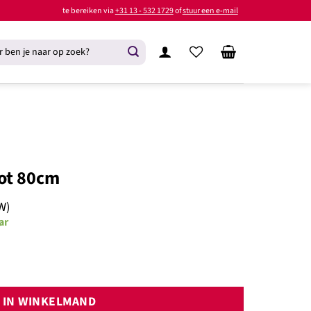
te bereiken via
+31 13 - 532 1729
of
stuur een e-mail
ot 80cm
W)
ar
ntal
IN WINKELMAND