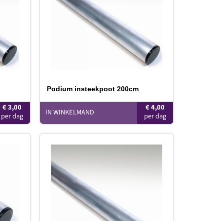
erlanglijst
verlanglijst
Podium insteekpoot 200cm
€
3,00
€
4,00
IN WINKELMAND
oevoegen
Toevoegen
aan
aan
erlanglijst
verlanglijst