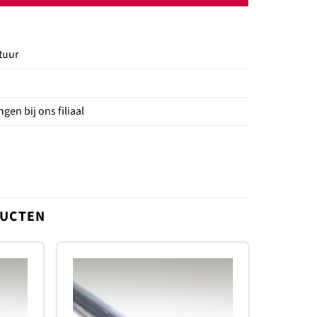
tuur
gen bij ons filiaal
DUCTEN
oevoegen
Toevoegen
aan
aan