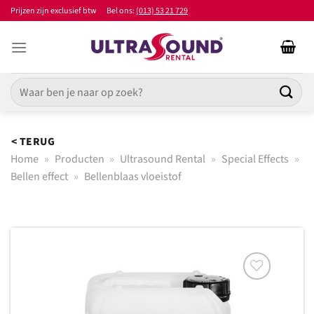
Ga
Prijzen zijn exclusief btw
Bel ons:
(013) 53 21 729
naar
inhoud
Zoeken
naar:
< TERUG
Home
»
Producten
»
Ultrasound Rental
»
Special Effects
»
Bellen effect
»
Bellenblaas vloeistof