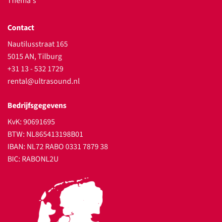
Thema's
Contact
Nautilusstraat 165
5015 AN, Tilburg
+31 13 - 532 1729
rental@ultrasound.nl
Bedrijfsgegevens
KvK: 90691695
BTW: NL865413198B01
IBAN: NL72 RABO 0331 7879 38
BIC: RABONL2U