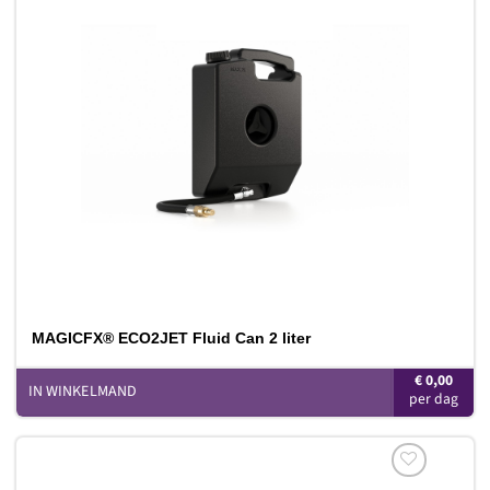
Toevoegen
aan
verlanglijst
MAGICFX® ECO2JET Fluid Can 2 liter
€
0,00
IN WINKELMAND