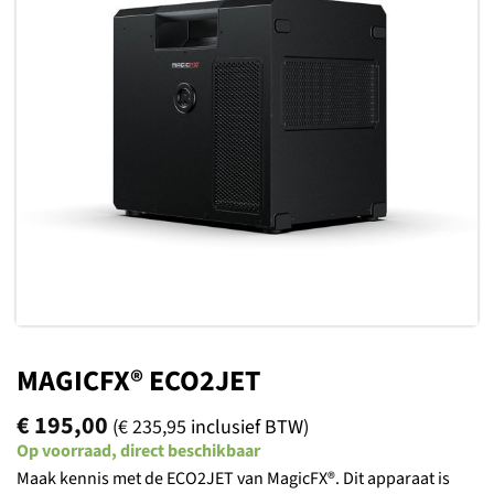
Toevoegen
aan
verlanglijst
MAGICFX® ECO2JET
€
195,00
(
€
235,95
inclusief BTW)
Op voorraad, direct beschikbaar
Maak kennis met de ECO2JET van MagicFX®. Dit apparaat is