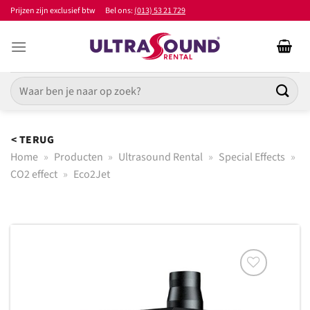
Ga
Prijzen zijn exclusief btw
Bel ons:
(013) 53 21 729
naar
inhoud
Zoeken
naar:
< TERUG
Home
»
Producten
»
Ultrasound Rental
»
Special Effects
»
CO2 effect
»
Eco2Jet