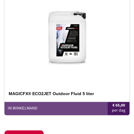
Toevoegen
aan
verlanglijst
MAGICFX® ECO2JET Outdoor Fluid 5 liter
€
65,00
IN WINKELMAND