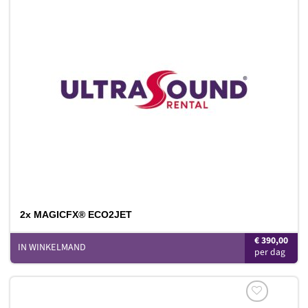
Toevoegen
aan
verlanglijst
2x MAGICFX® ECO2JET
€
390,00
IN WINKELMAND