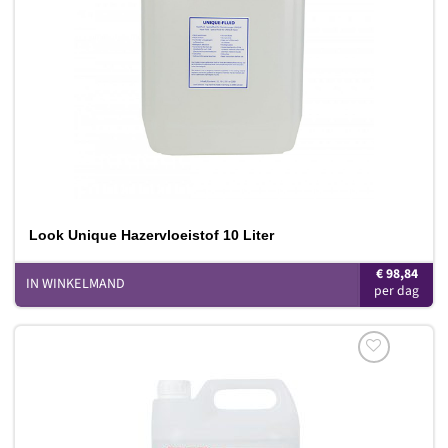
Look Unique Hazervloeistof 10 Liter
€
98,84
IN WINKELMAND
Toevoegen
aan
verlanglijst