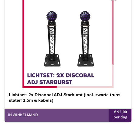
Toevoegen
aan
verlanglijst
Lichtset: 2x Discobal ADJ Starburst (incl. zwarte truss
statief 1.5m & kabels)
€
95,00
IN WINKELMAND