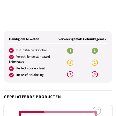
Handig om te weten
Vervoersgemak
Gebruiksgemak
Futuristische Discobal
1
1
Verschillende standaard
lichtshows
2
2
Perfect voor elk feest
3
3
Inclusief bekabeling
GERELATEERDE PRODUCTEN