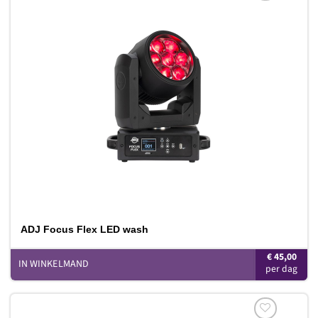
Toevoegen
aan
verlanglijst
ADJ Focus Flex LED wash
€
45,00
IN WINKELMAND