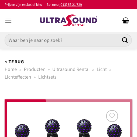
Ga
Prijzen zijn exclusief btw
Bel ons:
(013) 53 21 729
naar
inhoud
Zoeken
naar:
< TERUG
Home
»
Producten
»
Ultrasound Rental
»
Licht
»
Lichteffecten
»
Lichtsets