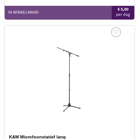
€
5,00
IN WINKELMAND
Toevoegen
aan
verlanglijst
K&M Microfoonstatief lang