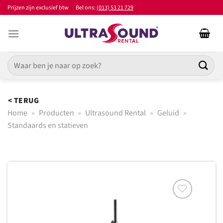
Ga
Prijzen zijn exclusief btw
Bel ons:
(013) 53 21 729
naar
inhoud
Zoeken
naar:
< TERUG
Home
»
Producten
»
Ultrasound Rental
»
Geluid
»
Standaards en statieven