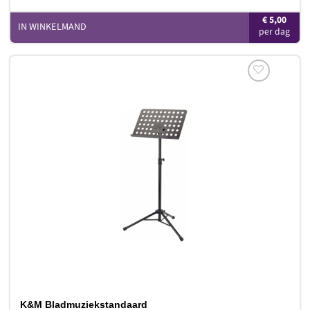
€
5,00
IN WINKELMAND
Toevoegen
aan
verlanglijst
K&M Bladmuziekstandaard