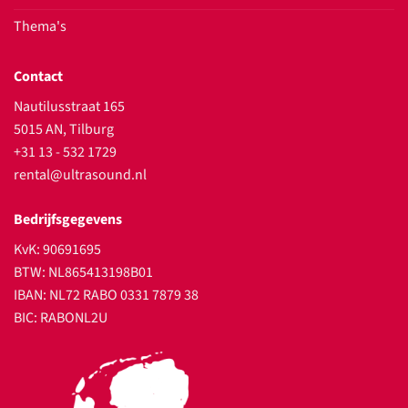
Thema's
Contact
Nautilusstraat 165
5015 AN, Tilburg
+31 13 - 532 1729
rental@ultrasound.nl
Bedrijfsgegevens
KvK: 90691695
BTW: NL865413198B01
IBAN: NL72 RABO 0331 7879 38
BIC: RABONL2U