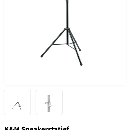
Toevoegen
aan
verlanglijst
K&M Speakerstatief