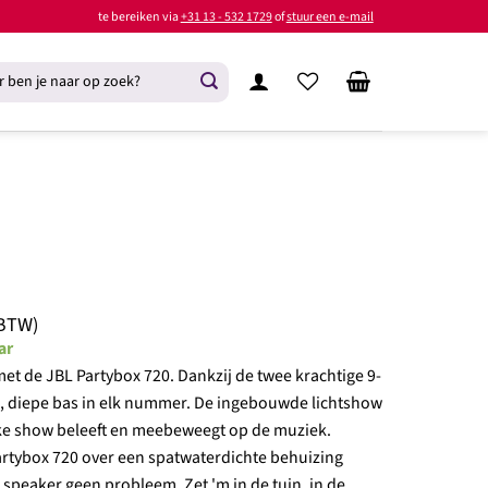
te bereiken via
+31 13 - 532 1729
of
stuur een e-mail
 BTW)
ar
met de JBL Partybox 720. Dankzij de twee krachtige 9-
le, diepe bas in elk nummer. De ingebouwde lichtshow
ijke show beleeft en meebeweegt op de muziek.
artybox 720 over een spatwaterdichte behuizing
e speaker geen probleem. Zet 'm in de tuin, in de