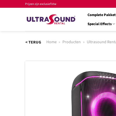
Ga
Prijzen zijn exclusief btw
naar
Complete Pakket
inhoud
Special Effects
Home
»
Producten
»
Ultrasound Rent
< TERUG