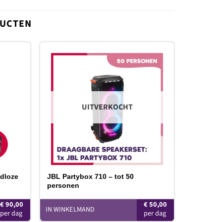
DUCTEN
oevoegen
Toevoegen
aan
aan
erlanglijst
verlanglijst
UITVERKOCHT
adloze
JBL Partybox 710 – tot 50
personen
€
90,00
€
50,00
IN WINKELMAND