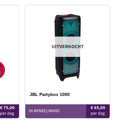
oevoegen
Toevoegen
aan
aan
erlanglijst
verlanglijst
UITVERKOCHT
JBL Partybox 1000
€
75,00
€
65,00
IN WINKELMAND