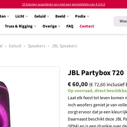
25 klanten waarderen ons met een gemiddelde van 4.5/5.0
ten
Licht
Geluid
Beeld
Podia
Zoeken
naar:
Truss & Rigging
Overige
FAQ
Contact
al
»
Geluid
»
Speakers
»
JBL Speakers
JBL Partybox 720
€
60,00
(
€
72,60
inclusief
Op voorraad, direct beschikba
Laat elk feest tot leven komen 
Toevoegen
inch woofers geniet je van vol
aan
zorgt ervoor dat je een kleurr
verlanglijst
Daarnaast beschikt deze JBL P
(IPX4) en is een drankje over d