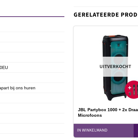
GERELATEERDE PRO
T
v
UITVERKOCHT
0EU
part bij ons huren
JBL Partybox 1000 + 2x Dra
Microfoons
IN WINKELMAND