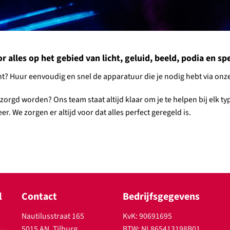
alles op het gebied van licht, geluid, beeld, podia en spec
ment? Huur eenvoudig en snel de apparatuur die je nodig hebt via o
ntzorgd worden? Ons team staat altijd klaar om je te helpen bij elk 
r. We zorgen er altijd voor dat alles perfect geregeld is.
l
Contact
Bedrijfsgegevens
Nautilusstraat 165
KvK: 90691695
5015 AN, Tilburg
BTW: NL865413198B01