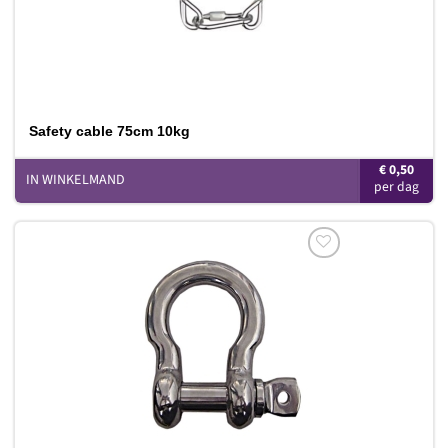
Safety cable 75cm 10kg
€
0,50
IN WINKELMAND
Toevoegen
aan
verlanglijst