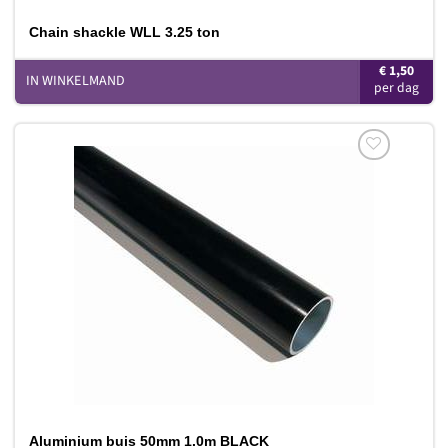
Chain shackle WLL 3.25 ton
€
1,50
IN WINKELMAND
Toevoegen
aan
verlanglijst
Aluminium buis 50mm 1.0m BLACK