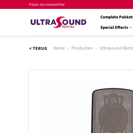
Ga
Prijzen zijn exclusief btw
naar
Complete Pakket
inhoud
Special Effects
Home
»
Producten
»
Ultrasound Rent
< TERUG