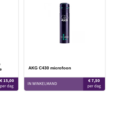
oevoegen
Toevoegen
aan
aan
erlanglijst
verlanglijst
n
AKG C430 microfoon
e
€
15,00
€
7,50
IN WINKELMAND