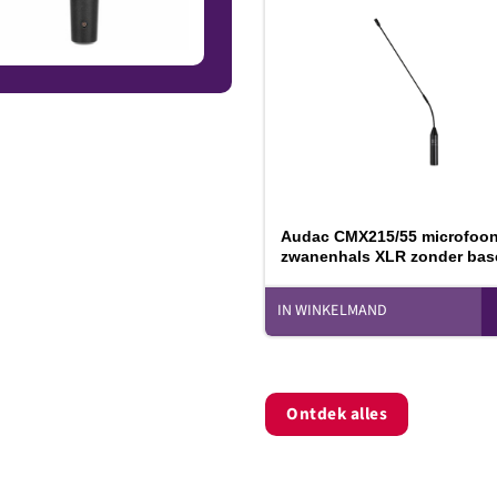
T
v
Audac CMX215/55 microfoo
zwanenhals XLR zonder bas
IN WINKELMAND
Ontdek alles