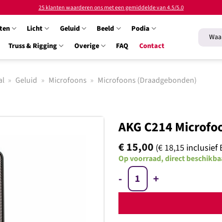
25 klanten waarderen ons met een gemiddelde van 4.5/5.0
ten
Licht
Geluid
Beeld
Podia
Zoeken
naar:
Truss & Rigging
Overige
FAQ
Contact
al
»
Geluid
»
Microfoons
»
Microfoons (Draadgebonden)
AKG C214 Microfo
€
15,00
(
€
18,15
inclusief
Op voorraad, direct beschikba
Toevoegen
AKG C214 Microfoon aantal
aan
verlanglijst