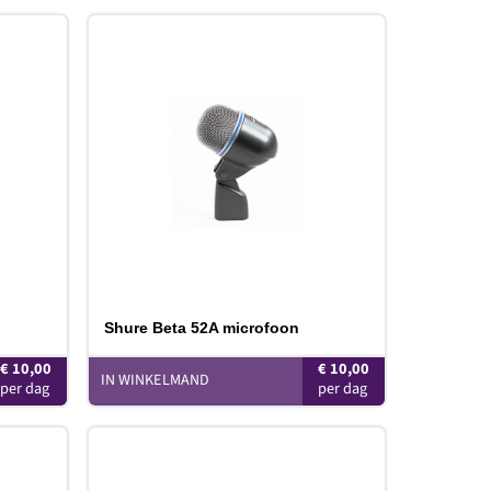
oevoegen
Toevoegen
aan
aan
erlanglijst
verlanglijst
Shure Beta 52A microfoon
€
10,00
€
10,00
IN WINKELMAND