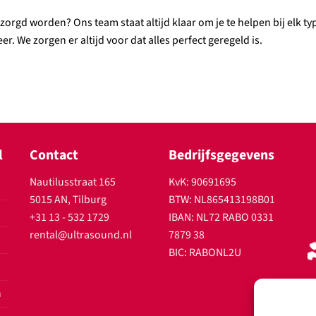
ntzorgd worden? Ons team staat altijd klaar om je te helpen bij elk 
r. We zorgen er altijd voor dat alles perfect geregeld is.
l
Contact
Bedrijfsgegevens
Nautilusstraat 165
KvK: 90691695
5015 AN, Tilburg
BTW: NL865413198B01
+31 13 - 532 1729
IBAN: NL72 RABO 0331
rental@ultrasound.nl
7879 38
BIC: RABONL2U
n