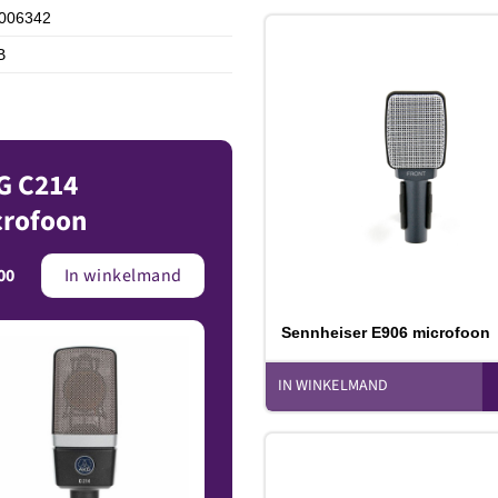
006342
B
T
v
G C214
crofoon
00
In winkelmand
Sennheiser E906 microfoon
IN WINKELMAND