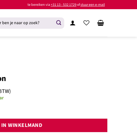
te bereiken via
+31 13 - 532 1729
of
stuur een e-mail
on
 BTW)
ar
IN WINKELMAND