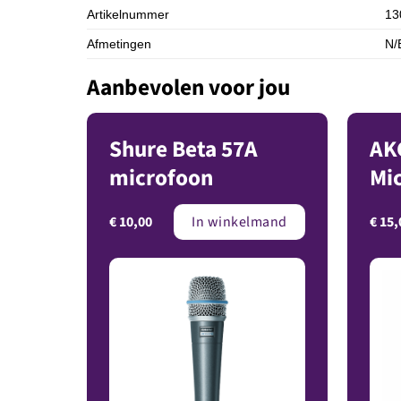
Artikelnummer
13
Afmetingen
N/
Aanbevolen voor jou
Shure Beta 57A
AK
microfoon
Mi
€
10,00
€
15,
In winkelmand