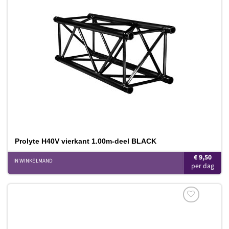
Toevoegen
aan
verlanglijst
Prolyte H40V vierkant 1.00m-deel BLACK
€
9,50
IN WINKELMAND
Toevoegen