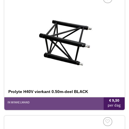
Toevoegen
aan
verlanglijst
Prolyte H40V vierkant 0.50m-deel BLACK
€
9,50
IN WINKELMAND