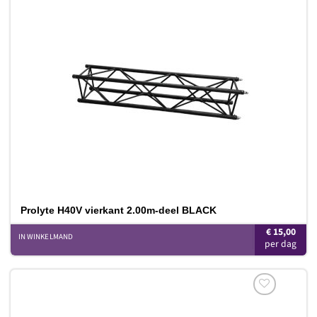
Toevoegen
aan
verlanglijst
Prolyte H40V vierkant 2.00m-deel BLACK
€
15,00
IN WINKELMAND