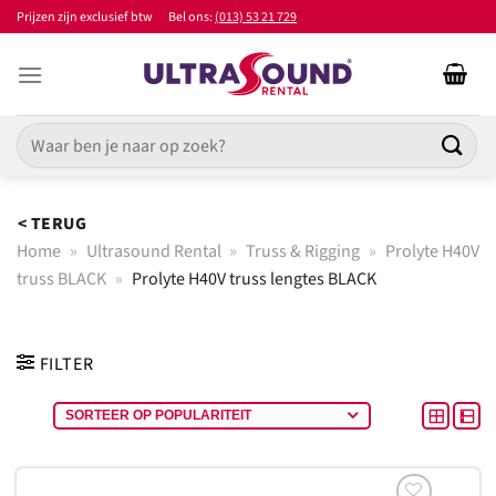
Ga
Prijzen zijn exclusief btw
Bel ons:
(013) 53 21 729
naar
inhoud
Zoeken
naar:
< TERUG
Home
»
Ultrasound Rental
»
Truss & Rigging
»
Prolyte H40V
truss BLACK
»
Prolyte H40V truss lengtes BLACK
FILTER